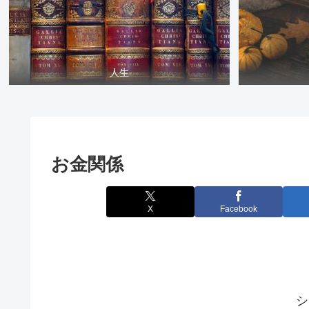
人生
お金関係
X
Facebook
シ