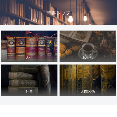
読書シップ
人生
私生活
仕事
人間関係